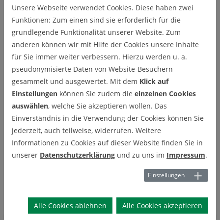
Unsere Webseite verwendet Cookies. Diese haben zwei
Mit einem Augenzwinkern
Funktionen: Zum einen sind sie erforderlich für die
grundlegende Funktionalität unserer Website. Zum
Ein
Science Slam von Paul Vierkant
zum Thema
anderen können wir mit Hilfe der Cookies unsere Inhalte
Forschungsdatenmanagement findet sich auf YouTube
Das YouTube-Video "
Data Sharing and Management
für Sie immer weiter verbessern. Hierzu werden u. a.
Snafu in 3 Short Acts
" beschreibt ein konstruiertes
pseudonymisierte Daten von Website-Besuchern
Negativbeispiel, wie Forschungsdatenmanagement leider
gesammelt und ausgewertet. Mit dem
Klick auf
viel zu oft aussieht
Einstellungen
können Sie zudem die
einzelnen Cookies
Zur Love Data Week 2020 hat die EFPL eine Reihe von
auswählen
, welche Sie akzeptieren wollen. Das
Youtube-Videos zum Thema
RDM Horror Stories
Einverständnis in die Verwendung der Cookies können Sie
produziert
Wer selbst die Horrorgeschichten erraten möchte, kann
jederzeit, auch teilweise, widerrufen. Weitere
mit den
FDM Scarytales
der Kollegen von
Informationen zu Cookies auf dieser Website finden Sie in
forschungsdaten-thueringen.de seine Kreativität unter
unserer
Datenschutzerklärung
und zu uns im
Impressum
.
Beweis stellen
Einen
"typischen" Datenmanagementplan
hat der
Einstellungen
Blogger C. Titus Brown bereits 2010 auf seinem Blog
veröffentlicht. Im Endeffekt auch eine Horror Story, die
leider zu oft der Realität nachempfunden ist.
Alle Cookies ablehnen
Alle Cookies akzeptieren